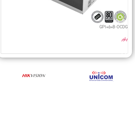
GP1050B-OCDG
پاور
خرید محصول