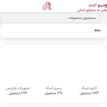
عبور به ناوبری
منو
رفتن به محتوای اصلی
خانه
اکتیو شبکه
پسیو شبکه
تجهیزات وایرلس
1124 محصول
390 محصول
286 محصول