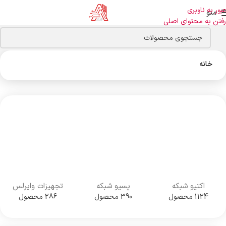
عبور به ناوبری
منو
رفتن به محتوای اصلی
خانه
اکتیو شبکه
پسیو شبکه
تجهیزات وایرلس
1124 محصول
390 محصول
286 محصول