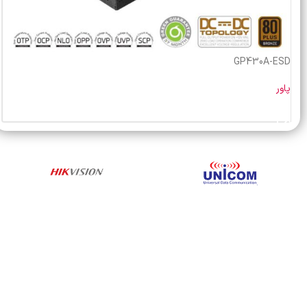
GP430A-ESD
پاور
خرید محصول