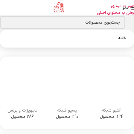
عبور به ناوبری
منو
رفتن به محتوای اصلی
خانه
اکتیو شبکه
پسیو شبکه
تجهیزات وایرلس
1124 محصول
390 محصول
286 محصول