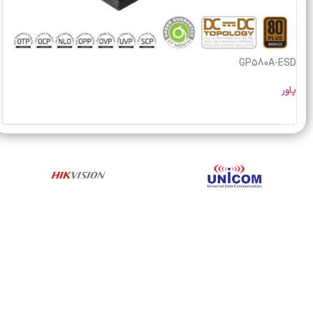
GP580A-ESD
پاور
خرید محصول