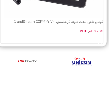
گوشی تلفن تحت شبکه گرنداستریم GrandStream GXP2130 V2
اکتیو شبکه
,
VOIP
خرید محصول