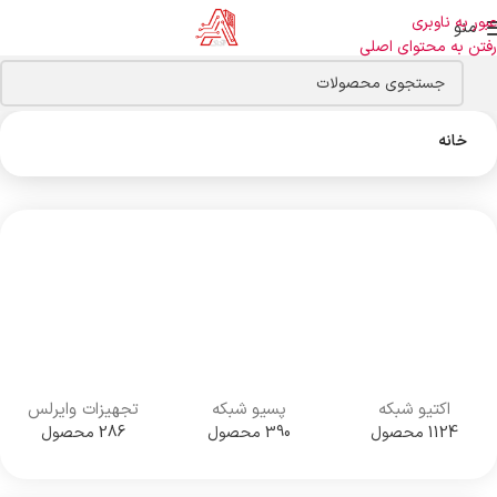
عبور به ناوبری
منو
رفتن به محتوای اصلی
خانه
اکتیو شبکه
پسیو شبکه
تجهیزات وایرلس
1124 محصول
390 محصول
286 محصول