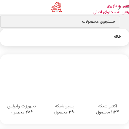
عبور به ناوبری
منو
رفتن به محتوای اصلی
خانه
اکتیو شبکه
پسیو شبکه
تجهیزات وایرلس
1124 محصول
390 محصول
286 محصول