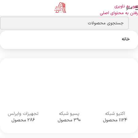
عبور به ناوبری
منو
رفتن به محتوای اصلی
خانه
اکتیو شبکه
پسیو شبکه
تجهیزات وایرلس
1124 محصول
390 محصول
286 محصول