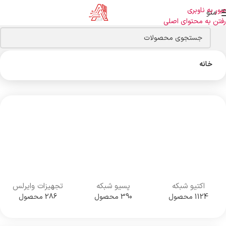
عبور به ناوبری
منو
رفتن به محتوای اصلی
خانه
اکتیو شبکه
پسیو شبکه
تجهیزات وایرلس
1124 محصول
390 محصول
286 محصول