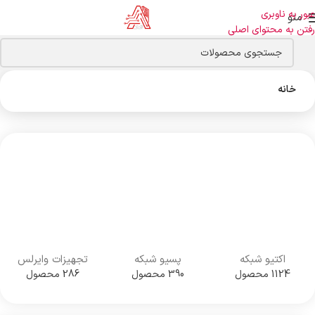
عبور به ناوبری
منو
رفتن به محتوای اصلی
خانه
اکتیو شبکه
پسیو شبکه
تجهیزات وایرلس
1124 محصول
390 محصول
286 محصول