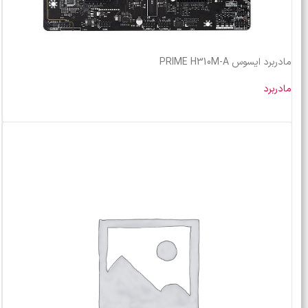
مادربرد ایسوس PRIME H310M-A
مادربرد
خرید محصول