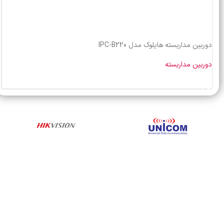
دوربین مداربسته هایلوک مدل IPC-B220
دوربین مداربسته
خرید محصول