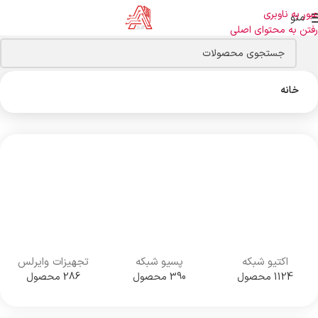
عبور به ناوبری
منو
رفتن به محتوای اصلی
خانه
اکتیو شبکه
پسیو شبکه
تجهیزات وایرلس
1124 محصول
390 محصول
286 محصول