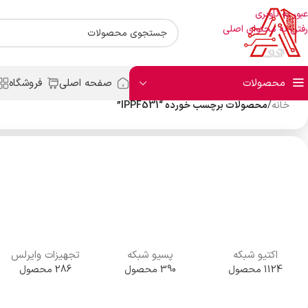
عبور به ناوبری
رفتن به محتوای اصلی
محصولات
صفحه اصلی
فروشگاه
خانه
/
محصولات برچسب خورده “IPPF531”
اکتیو شبکه
پسیو شبکه
تجهیزات وایرلس
1124 محصول
390 محصول
286 محصول