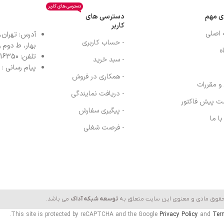
دسترسی های کاربر
ی مهم
دسترسی های
کاربر
 اصلی
آدرس: تهران،
- حساب کاربری
بهار، ط دوم واح
ه
تلفن: 77616350-021- خط مستقیم: 91303098-021
- سبد خرید
پیام رسانی : واتس
- همکاری در فروش
 و مقررات
- دریافت نمایندگی
ت پیش فاکتور
- پیگیری سفارش
ا ما
- فرصت شغلی
حقوق مادی و معنوی این سایت متعلق به
توسعه شبکه آداک
می باشد.
This site is protected by reCAPTCHA and the Google
Privacy Policy
and
Ter