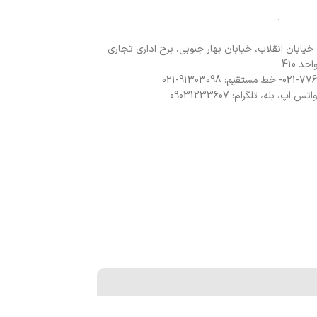
 خیابان انقلاب، خیابان بهار جنوبی، برج اداری تجاری
د 410
 اپ، بله، تلگرام: 09031233607