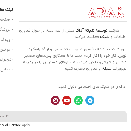
لینک ها
- صفحه
- فروشگا
شرکت
توسعه شبکه آداک
بیش از سه دهه در حوزه فناوری
اطلاعات و
شبکه
فعالیت می‌کند.
- وبلاگ
- قوانین
این شرکت با هدف تأمین تجهیزات تخصصی و ارائه راهکارهای
نوین، کار خود را آغاز کرده است.ما با همکاری بــرندهای معتبـر
-درخواس
داخلـی و خارجـی، تلاش می‌کنیــم نیازهای مشتریان را در زمینه
تجهیزات
شبکه
و فناوری برطرف کنیم.
- تماس ب
آداک را در شبکه‌های اجتماعی دنبال کنید:
کلیه 
ms of Service
apply.