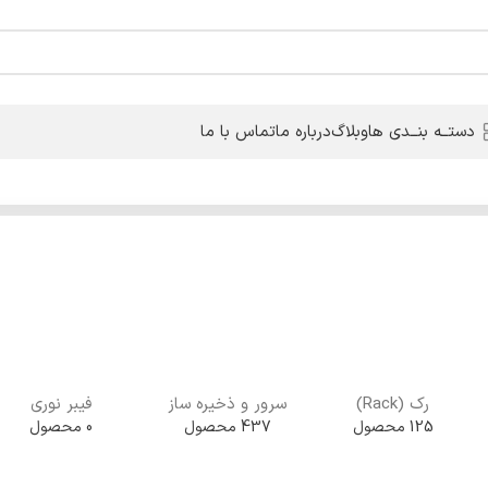
دستــه بنــدی ها
وبلاگ
درباره ما
تماس با ما
رک (Rack)
سرور و ذخیره ساز
فیبر نوری
125 محصول
437 محصول
0 محصول