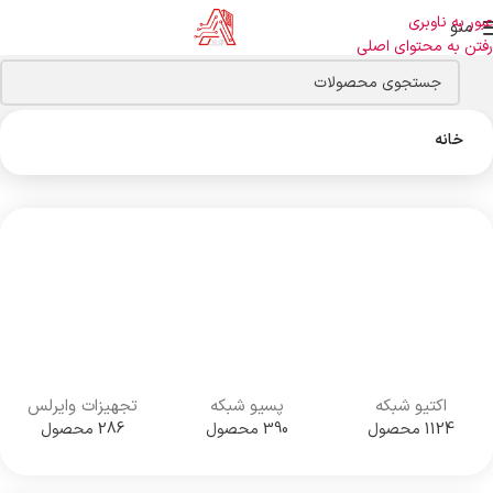
عبور به ناوبری
منو
رفتن به محتوای اصلی
خانه
اکتیو شبکه
پسیو شبکه
تجهیزات وایرلس
1124 محصول
390 محصول
286 محصول