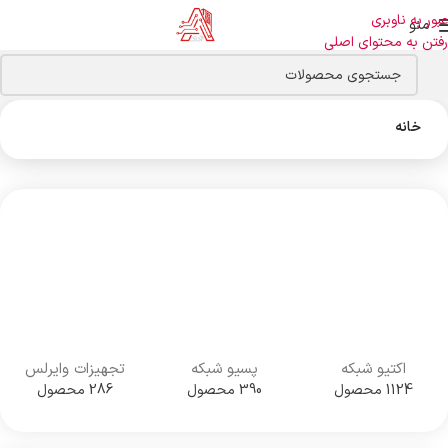
عبور به ناوبری
منو
رفتن به محتوای اصلی
خانه
اکتیو شبکه
پسیو شبکه
تجهیزات وایرلس
1124 محصول
390 محصول
286 محصول