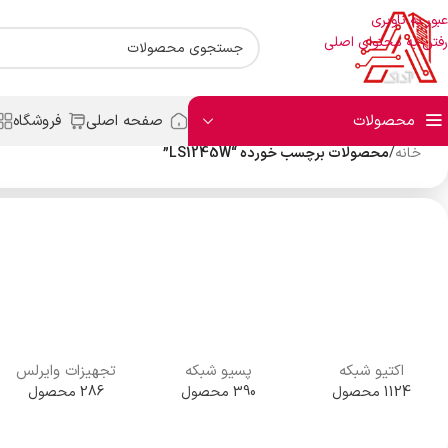
عبور به ناوبری
رفتن به محتوای اصلی
محصولات
صفحه اصلی
فروشگاه
خانه
/
محصولات برچسب خورده “LS1245W”
اکتیو شبکه
پسیو شبکه
تجهیزات وایرلس
1124 محصول
390 محصول
286 محصول