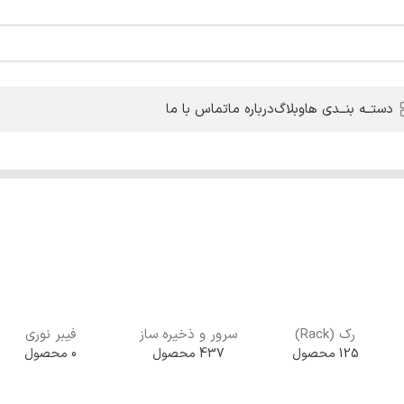
دستــه بنــدی ها
وبلاگ
درباره ما
تماس با ما
رک (Rack)
سرور و ذخیره ساز
فیبر نوری
125 محصول
437 محصول
0 محصول