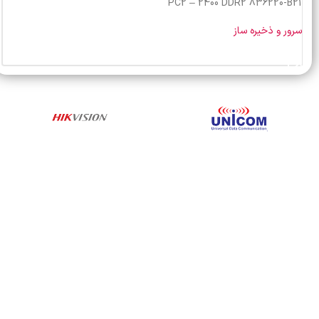
PC2 – 2400 DDR2 836220-B21
سرور و ذخیره ساز
خرید محصول