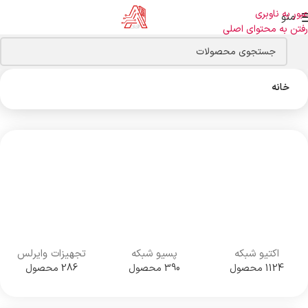
عبور به ناوبری
منو
رفتن به محتوای اصلی
خانه
اکتیو شبکه
پسیو شبکه
تجهیزات وایرلس
1124 محصول
390 محصول
286 محصول