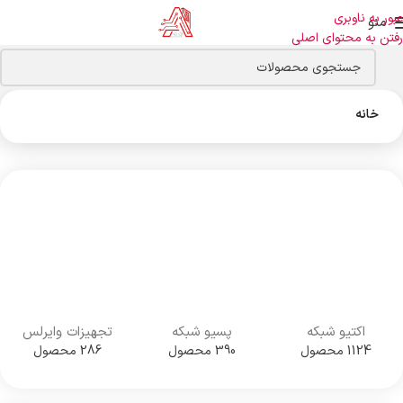
عبور به ناوبری
منو
رفتن به محتوای اصلی
خانه
اکتیو شبکه
پسیو شبکه
تجهیزات وایرلس
1124 محصول
390 محصول
286 محصول