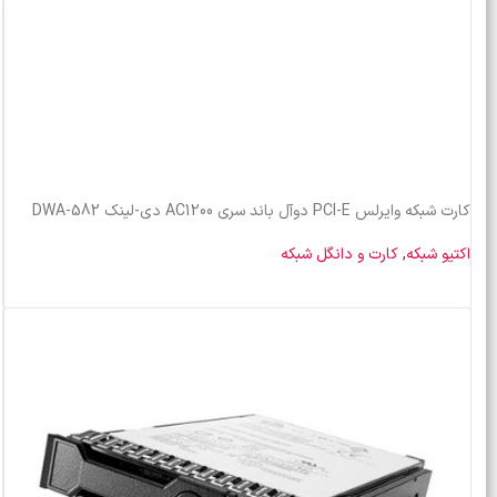
کارت شبکه وایرلس PCI-E دوآل باند سری AC1200 دی-لینک DWA-582
اکتیو شبکه
,
کارت و دانگل شبکه
خرید محصول