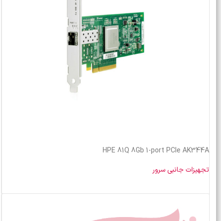
HPE 81Q 8Gb 1-port PCIe AK344A
تجهیزات جانبی سرور
خرید محصول