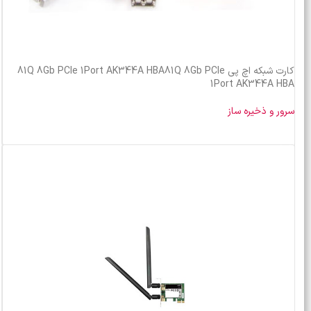
کارت شبکه اچ پی 81Q 8Gb PCIe 1Port AK344A HBA81Q 8Gb PCIe
1Port AK344A HBA
سرور و ذخیره ساز
خرید محصول