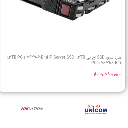
هارد سرور SSD اچ پی 1.2TB PCIe 764906-B21HP Server SSD 1.2TB
PCIe 764906-B21
سرور و ذخیره ساز
خرید محصول