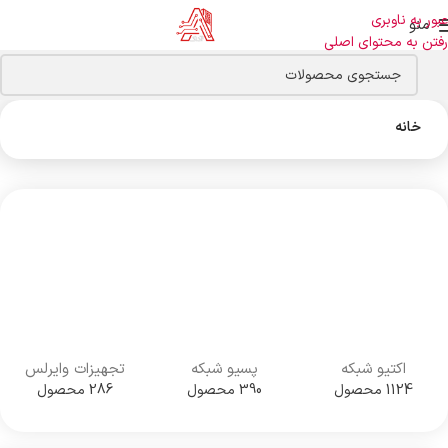
عبور به ناوبری
منو
رفتن به محتوای اصلی
خانه
اکتیو شبکه
پسیو شبکه
تجهیزات وایرلس
1124 محصول
390 محصول
286 محصول