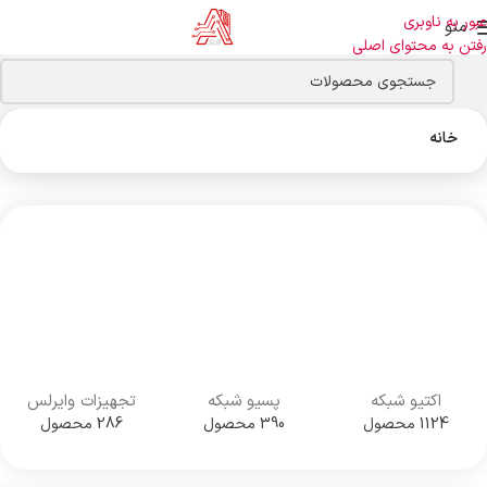
عبور به ناوبری
منو
رفتن به محتوای اصلی
خانه
اکتیو شبکه
پسیو شبکه
تجهیزات وایرلس
1124 محصول
390 محصول
286 محصول