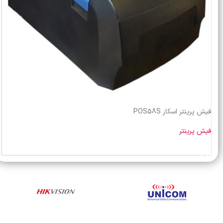
فیش پرینتر اسکار POS58S
فیش پرینتر
خرید محصول