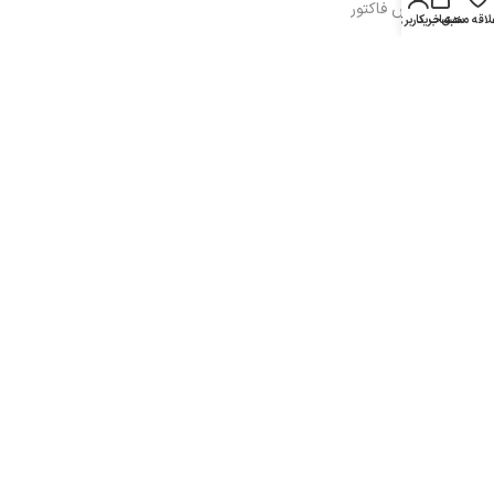
-درخواست پیش فاکتور
لاقه مندی
سبد خرید
حساب کاربری من
- تماس با ما
دسترسی های کاربر
دسترسی های کاربر
- حساب کاربری
- سبد خرید
- همکاری در فروش
- دریافت نمایندگی
- پیگیری سفارش
- فرصت شغلی
آدرس: تهران، خیابان انقلاب، خیابان بهار جنوبی، برج اداری تجاری بهار، ط
دوم واحد 410
تلفن: 77616350-021- خط مستقیم: 91303098-021