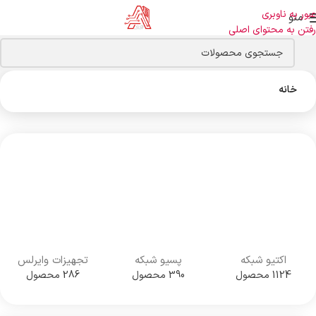
عبور به ناوبری
منو
رفتن به محتوای اصلی
خانه
اکتیو شبکه
پسیو شبکه
تجهیزات وایرلس
1124 محصول
390 محصول
286 محصول