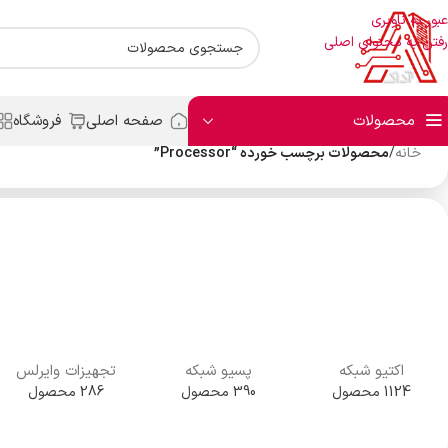
عبور به ناوبری
رفتن به محتوای اصلی
محصولات
صفحه اصلی
فروشگاه
خانه
/
محصولات برچسب خورده “Processor”
اکتیو شبکه
پسیو شبکه
تجهیزات وایرلس
1124 محصول
390 محصول
286 محصول