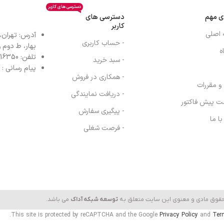
دسترسی های کاربر
ی مهم
دسترسی های
کاربر
 اصلی
آدرس: تهران،
- حساب کاربری
بهار، ط دوم واح
ه
تلفن: 77616350-021- خط مستقیم: 91303098-021
- سبد خرید
پیام رسانی : واتس
- همکاری در فروش
 و مقررات
- دریافت نمایندگی
ت پیش فاکتور
- پیگیری سفارش
ا ما
- فرصت شغلی
حقوق مادی و معنوی این سایت متعلق به
توسعه شبکه آداک
می باشد.
This site is protected by reCAPTCHA and the Google
Privacy Policy
and
Ter