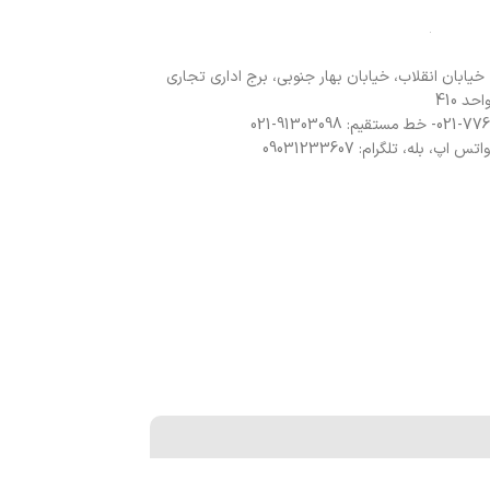
 خیابان انقلاب، خیابان بهار جنوبی، برج اداری تجاری
د 410
 اپ، بله، تلگرام: 09031233607