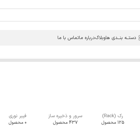
دستــه بنــدی ها
وبلاگ
درباره ما
تماس با ما
رک (Rack)
سرور و ذخیره ساز
فیبر نوری
125 محصول
437 محصول
0 محصول