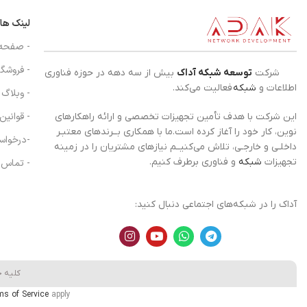
لینک ها
- صفحه
- فروشگا
شرکت
توسعه شبکه آداک
بیش از سه دهه در حوزه فناوری
اطلاعات و
شبکه
فعالیت می‌کند.
- وبلاگ
- قوانین
این شرکت با هدف تأمین تجهیزات تخصصی و ارائه راهکارهای
نوین، کار خود را آغاز کرده است.ما با همکاری بــرندهای معتبـر
-درخواس
داخلـی و خارجـی، تلاش می‌کنیــم نیازهای مشتریان را در زمینه
تجهیزات
شبکه
و فناوری برطرف کنیم.
- تماس ب
آداک را در شبکه‌های اجتماعی دنبال کنید:
کلیه 
ms of Service
apply.