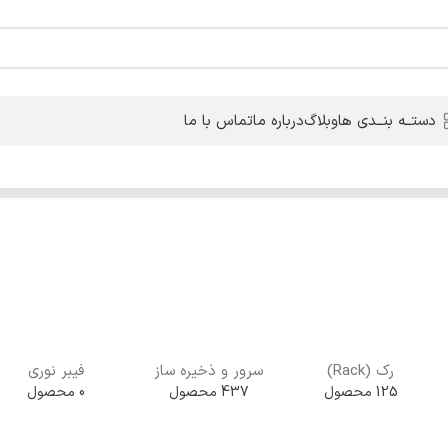
دستــه بنــدی ها
وبلاگ
درباره ما
تماس با ما
رک (Rack)
سرور و ذخیره ساز
فیبر نوری
125 محصول
437 محصول
0 محصول