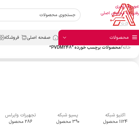
عبور به ناوبری
رفتن به محتوای اصلی
محصولات
صفحه اصلی
فروشگاه
خانه
/
محصولات برچسب خورده “PVDM248”
اکتیو شبکه
پسیو شبکه
تجهیزات وایرلس
1124 محصول
390 محصول
286 محصول