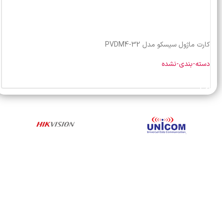
کارت ماژول سیسکو مدل PVDM4-32
دسته-بندی-نشده
خرید محصول