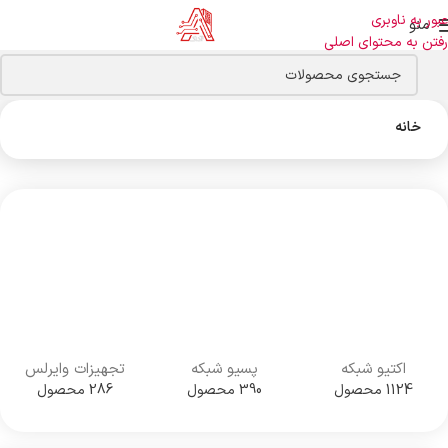
عبور به ناوبری
منو
رفتن به محتوای اصلی
خانه
اکتیو شبکه
پسیو شبکه
تجهیزات وایرلس
1124 محصول
390 محصول
286 محصول