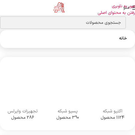
عبور به ناوبری
منو
رفتن به محتوای اصلی
خانه
اکتیو شبکه
پسیو شبکه
تجهیزات وایرلس
1124 محصول
390 محصول
286 محصول