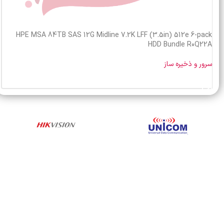
HPE MSA 84TB SAS 12G Midline 7.2K LFF (3.5in) 512e 6-pack
HDD Bundle R0Q22A
سرور و ذخیره ساز
خرید محصول