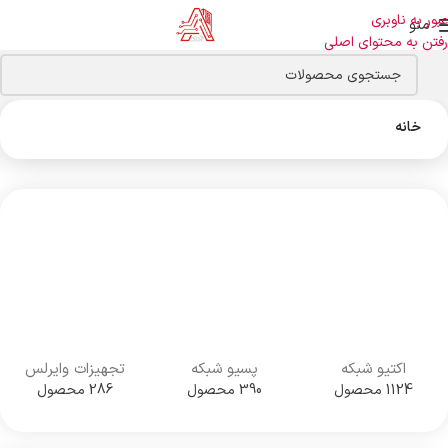
عبور به ناوبری
منو
رفتن به محتوای اصلی
خانه
اکتیو شبکه
پسیو شبکه
تجهیزات وایرلس
1124 محصول
390 محصول
286 محصول