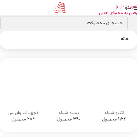
عبور به ناوبری
منو
رفتن به محتوای اصلی
خانه
اکتیو شبکه
پسیو شبکه
تجهیزات وایرلس
1124 محصول
390 محصول
286 محصول