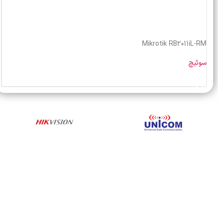
Mikrotik RB2011iL-RM
سوئیچ
خرید محصول