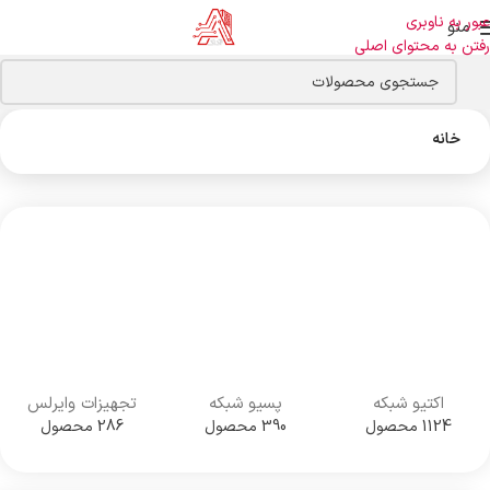
عبور به ناوبری
منو
رفتن به محتوای اصلی
خانه
اکتیو شبکه
پسیو شبکه
تجهیزات وایرلس
1124 محصول
390 محصول
286 محصول