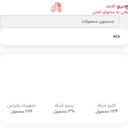
عبور به ناوبری
منو
رفتن به محتوای اصلی
خانه
اکتیو شبکه
پسیو شبکه
تجهیزات وایرلس
1124 محصول
390 محصول
286 محصول