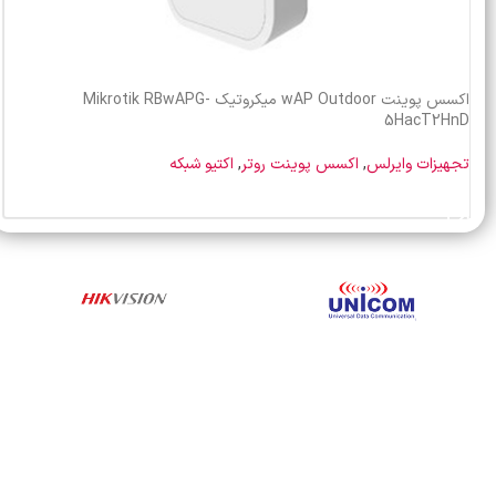
اکسس پوینت wAP Outdoor میکروتیک Mikrotik RBwAPG-
5HacT2HnD
تجهیزات وایرلس
,
اکسس پوینت روتر
,
اکتیو شبکه
خرید محصول