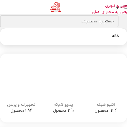
عبور به ناوبری
منو
رفتن به محتوای اصلی
خانه
اکتیو شبکه
پسیو شبکه
تجهیزات وایرلس
1124 محصول
390 محصول
286 محصول