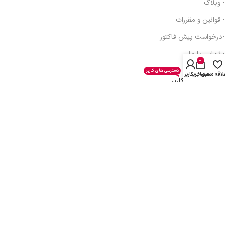
- وبلاگ
- قوانین و مقررات
-درخواست پیش فاکتور
- تماس با ما
0
دسترسی های کاربر
لاقه مندی
سبد خرید
حساب کاربری من
دسترسی های کاربر
- حساب کاربری
- سبد خرید
- همکاری در فروش
- دریافت نمایندگی
- پیگیری سفارش
- فرصت شغلی