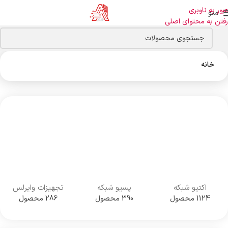
عبور به ناوبری
منو
رفتن به محتوای اصلی
خانه
اکتیو شبکه
پسیو شبکه
تجهیزات وایرلس
1124 محصول
390 محصول
286 محصول