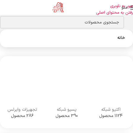
عبور به ناوبری
منو
رفتن به محتوای اصلی
خانه
اکتیو شبکه
پسیو شبکه
تجهیزات وایرلس
1124 محصول
390 محصول
286 محصول