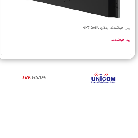
پنل هوشمند بنکیو RP6501K
برد هوشمند
خرید محصول