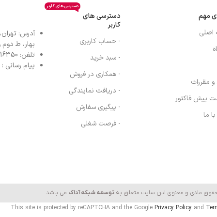
دسترسی های کاربر
ی مهم
دسترسی های
کاربر
 اصلی
آدرس: تهران،
- حساب کاربری
بهار، ط دوم واح
ه
تلفن: 77616350-021- خط مستقیم: 91303098-021
- سبد خرید
پیام رسانی : واتس
- همکاری در فروش
 و مقررات
- دریافت نمایندگی
ت پیش فاکتور
- پیگیری سفارش
ا ما
- فرصت شغلی
حقوق مادی و معنوی این سایت متعلق به
توسعه شبکه آداک
می باشد.
This site is protected by reCAPTCHA and the Google
Privacy Policy
and
Ter