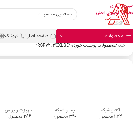
عبور به ناوبری
رفتن به محتوای اصلی
محصولات
صفحه اصلی
فروشگاه
خانه
/
محصولات برچسب خورده “RSP7203CXLGE”
اکتیو شبکه
پسیو شبکه
تجهیزات وایرلس
1124 محصول
390 محصول
286 محصول