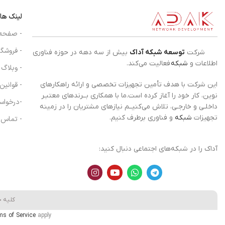
لینک ها
- صفحه
- فروشگا
شرکت
توسعه شبکه آداک
بیش از سه دهه در حوزه فناوری
اطلاعات و
شبکه
فعالیت می‌کند.
- وبلاگ
- قوانین
این شرکت با هدف تأمین تجهیزات تخصصی و ارائه راهکارهای
نوین، کار خود را آغاز کرده است.ما با همکاری بــرندهای معتبـر
-درخواس
داخلـی و خارجـی، تلاش می‌کنیــم نیازهای مشتریان را در زمینه
تجهیزات
شبکه
و فناوری برطرف کنیم.
- تماس ب
آداک را در شبکه‌های اجتماعی دنبال کنید:
کلیه 
ms of Service
apply.