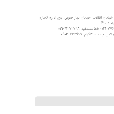
 خیابان انقلاب، خیابان بهار جنوبی، برج اداری تجاری
د 410
 اپ، بله، تلگرام: 09031233607