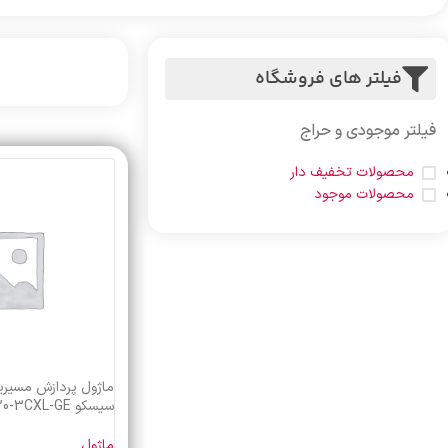
فیلتر های فروشگاه
فیلتر موجودی و حراج
محصولات تخفیف دار
محصولات موجود
ماژول پردازش مسیری
سیسکو RSP720-3CXL-GE
ماژول