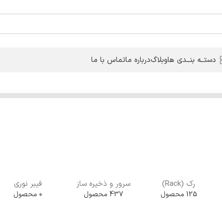
دستــه بنــدی ها
وبلاگ
درباره ما
تماس با ما
رک (Rack)
سرور و ذخیره ساز
فیبر نوری
125 محصول
437 محصول
0 محصول