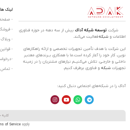
لینک ها
- صفحه
- فروشگا
شرکت
توسعه شبکه آداک
بیش از سه دهه در حوزه فناوری
اطلاعات و
شبکه
فعالیت می‌کند.
- وبلاگ
- قوانین
این شرکت با هدف تأمین تجهیزات تخصصی و ارائه راهکارهای
نوین، کار خود را آغاز کرده است.ما با همکاری بــرندهای معتبـر
-درخواس
داخلـی و خارجـی، تلاش می‌کنیــم نیازهای مشتریان را در زمینه
تجهیزات
شبکه
و فناوری برطرف کنیم.
- تماس ب
آداک را در شبکه‌های اجتماعی دنبال کنید:
کلیه 
ms of Service
apply.