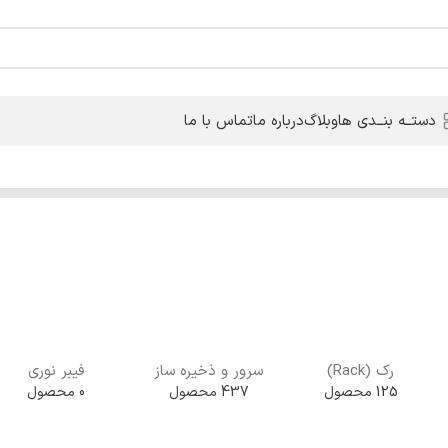
دستــه بنــدی ها
وبلاگ
درباره ما
تماس با ما
رک (Rack)
سرور و ذخیره ساز
فیبر نوری
125 محصول
437 محصول
0 محصول