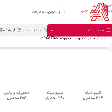
عبور به ناوبری
رفتن به محتوای اصلی
محصولات
صفحه اصلی
فروشگاه
خانه
/
محصولات برچسب خورده “RX5TX5”
اکتیو شبکه
پسیو شبکه
تجهیزات وایرلس
1124 محصول
390 محصول
286 محصول