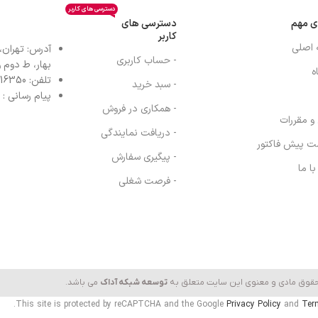
دسترسی های کاربر
ی مهم
دسترسی های
کاربر
 اصلی
آدرس: تهران،
- حساب کاربری
بهار، ط دوم واح
ه
تلفن: 77616350-021- خط مستقیم: 91303098-021
- سبد خرید
پیام رسانی : واتس
- همکاری در فروش
 و مقررات
- دریافت نمایندگی
ت پیش فاکتور
- پیگیری سفارش
ا ما
- فرصت شغلی
حقوق مادی و معنوی این سایت متعلق به
توسعه شبکه آداک
می باشد.
This site is protected by reCAPTCHA and the Google
Privacy Policy
and
Ter