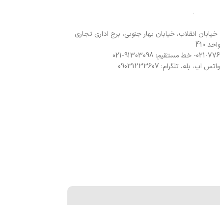
 خیابان انقلاب، خیابان بهار جنوبی، برج اداری تجاری
د 410
 اپ، بله، تلگرام: 09031233607