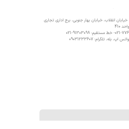
 خیابان انقلاب، خیابان بهار جنوبی، برج اداری تجاری
د 410
 اپ، بله، تلگرام: 09031233607