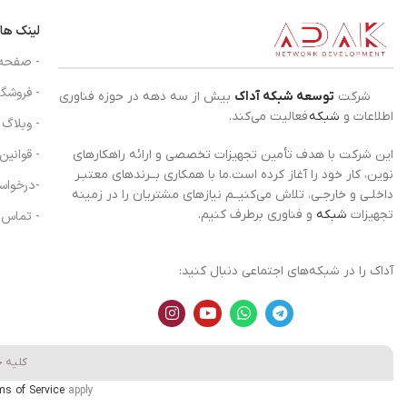
لینک ها
- صفحه
- فروشگا
شرکت
توسعه شبکه آداک
بیش از سه دهه در حوزه فناوری
اطلاعات و
شبکه
فعالیت می‌کند.
- وبلاگ
- قوانین
این شرکت با هدف تأمین تجهیزات تخصصی و ارائه راهکارهای
نوین، کار خود را آغاز کرده است.ما با همکاری بــرندهای معتبـر
-درخواس
داخلـی و خارجـی، تلاش می‌کنیــم نیازهای مشتریان را در زمینه
تجهیزات
شبکه
و فناوری برطرف کنیم.
- تماس ب
آداک را در شبکه‌های اجتماعی دنبال کنید:
کلیه 
ms of Service
apply.