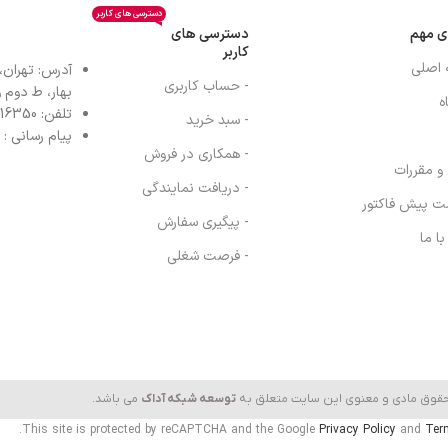
دسترسی های کاربر
ی مهم
دسترسی های
کاربر
 اصلی
آدرس: تهران،
- حساب کاربری
بهار، ط دوم واح
ه
تلفن: 77616350-021- خط مستقیم: 91303098-021
- سبد خرید
پیام رسانی : واتس
- همکاری در فروش
 و مقررات
- دریافت نمایندگی
ت پیش فاکتور
- پیگیری سفارش
ا ما
- فرصت شغلی
حقوق مادی و معنوی این سایت متعلق به
توسعه شبکه آداک
می باشد.
This site is protected by reCAPTCHA and the Google
Privacy Policy
and
Ter