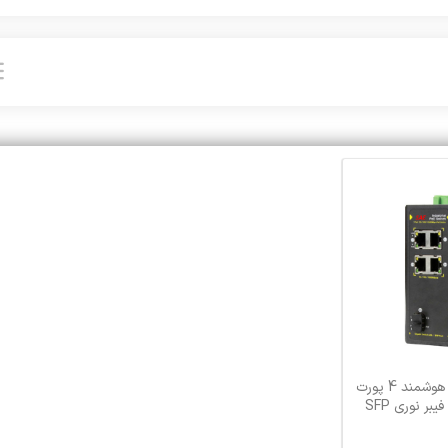
سوییچ صنعتی POE هوشمند 4 پورت
10/100/1000 و 1 پورت فیبر نوری SFP