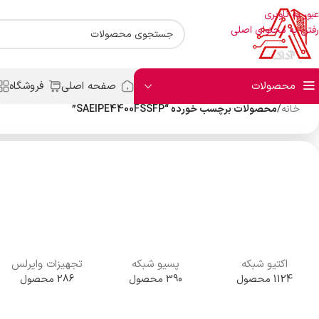
عبور به ناوبری
رفتن به محتوای اصلی
محصولات
صفحه اصلی
فروشگاه
خانه
/
محصولات برچسب خورده “SAEIPE4400FSSFP”
اکتیو شبکه
پسیو شبکه
تجهیزات وایرلس
1124 محصول
390 محصول
286 محصول