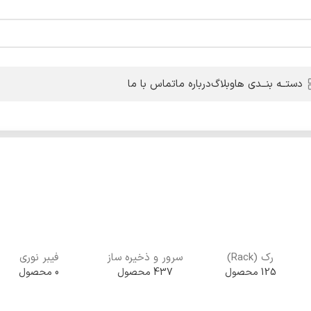
دستــه بنــدی ها
وبلاگ
درباره ما
تماس با ما
رک (Rack)
سرور و ذخیره ساز
فیبر نوری
125 محصول
437 محصول
0 محصول