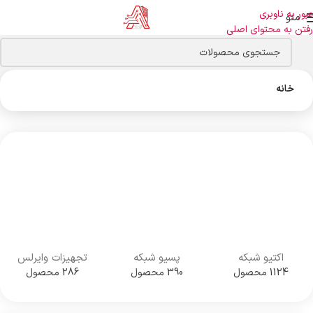
عبور به ناوبری
منو
رفتن به محتوای اصلی
خانه
اکتیو شبکه
پسیو شبکه
تجهیزات وایرلس
1124 محصول
390 محصول
286 محصول