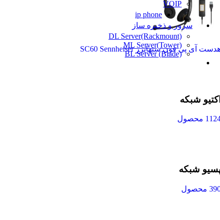
VOIP
ip phone
سرور و ذخیره ساز
DL Server(Rackmount)
ML Server(Tower)
دست آی پی فون سنهایزر SC60 Sennheiser
BL Server (Blade)
کتیو شبکه
112 محصول
سیو شبکه
39 محصول