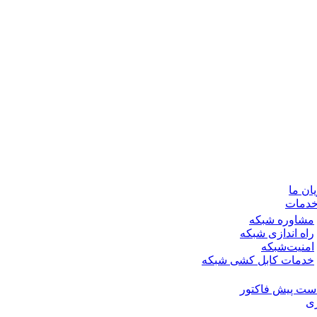
فلش مموری
فن
کیبرد
کیس
مادربرد
موس
هارد
یو پی اس UPS
باطری
کابینت باطری
ان ما
خدمات
مشاوره شبکه
راه اندازی شبکه
امنیت‌شبکه
خدمات کابل کشی شبکه
ست پیش فاکتور
ی