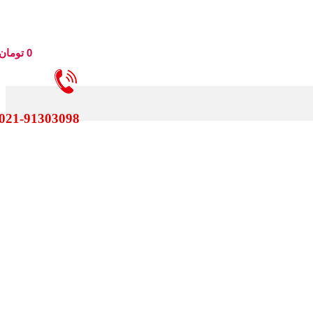
0
تومان
021-91303098