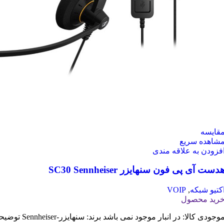
قایسه
شاهده سریع
فزودن به علاقه مندی
دست آی پی فون سنهایزر SC30 Sennheiser
کتیو شبکه
,
VOIP
رید محصول
وجودی کالا: در انبار موجود نمی باشد برند: سنهایزر-Sennheiser توضیحات هدست سنهایزر مدل SC 30 یکی از بهترین مدل های