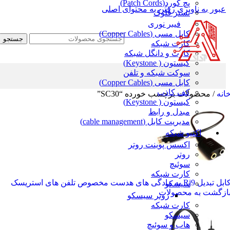
پچ کورد(Patch Cords)
عبور به ناوبری
رفتن به محتوای اصلی
تستر فلوک
فیبر نوری
کابل مسی (Copper Cables)
جستجو
کارت شبکه
کارت و دانگل شبکه
کیستون ( Keystone)
سوکت شبکه و تلفن
کابل مسی (Copper Cables)
کف کاذب
انه
/
محصولات برچسب خورده “SC30”
کیستون ( Keystone)
مبدل و رابط
مدیریت کابل (cable management)
اکتیو شبکه
اکسس پوینت روتر
روتر
سوئیچ
کارت شبکه
بل تبدیل Rj9 به مادگی های هدست مخصوص تلفن های استریسک
سیسکو
ازگشت به محصولات
روتر سیسکو
کارت شبکه
سیسکو
هاب و سوئیچ