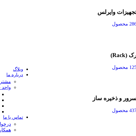
جهیزات وایرلس
28 محصول
ک (Rack)
12 محصول
وبلاگ
درباره ما
مشتری
واحد 
رور و ذخیره ساز
43 محصول
تماس با ما
درخوا
همکار