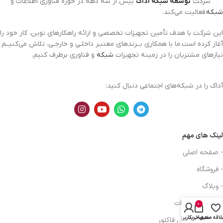
شرکت
توسعه شبکه آداک
بیش از سه دهه در حوزه فناوری اطلاعات و
شبکه
فعالیت می‌کند.
این شرکت با هدف تأمین تجهیزات تخصصی و ارائه راهکارهای نوین، کار خود را
آغاز کرده است.ما با همکاری بــرندهای معتبـر داخلـی و خارجـی، تلاش می‌کنیــم
نیازهای مشتریان را در زمینه تجهیزات
شبکه
و فناوری برطرف کنیم.
آداک را در شبکه‌های اجتماعی دنبال کنید:
لینک های مهم
- صفحه اصلی
- فروشگاه
- وبلاگ
- قوانین و مقررات
0
لاقه مندی
سبد خرید
حساب کاربری من
-درخواست پیش فاکتور