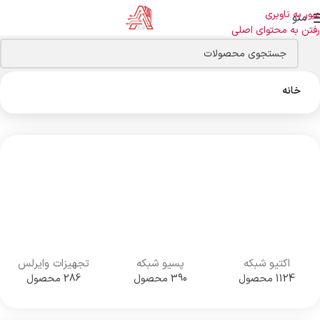
عبور به ناوبری
منو
رفتن به محتوای اصلی
خانه
اکتیو شبکه
پسیو شبکه
تجهیزات وایرلس
1124 محصول
390 محصول
286 محصول