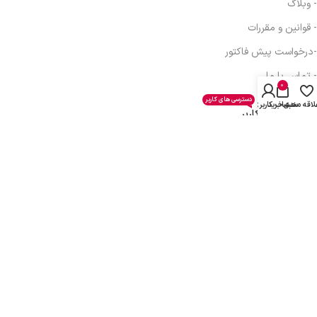
- وبلاگ
- قوانین و مقررات
-درخواست پیش فاکتور
- تماس با ما
0
دسترسی های کاربر
لاقه مندی
سبد خرید
حساب کاربری من
دسترسی های کاربر
- حساب کاربری
- سبد خرید
- همکاری در فروش
- دریافت نمایندگی
- پیگیری سفارش
- فرصت شغلی