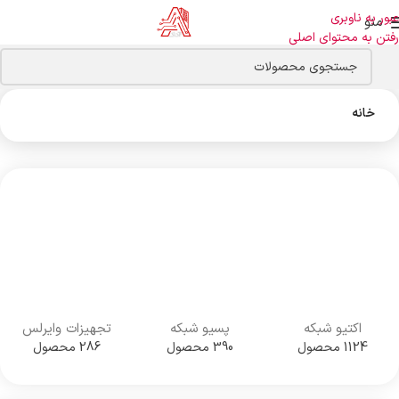
عبور به ناوبری
منو
رفتن به محتوای اصلی
خانه
اکتیو شبکه
پسیو شبکه
تجهیزات وایرلس
1124 محصول
390 محصول
286 محصول