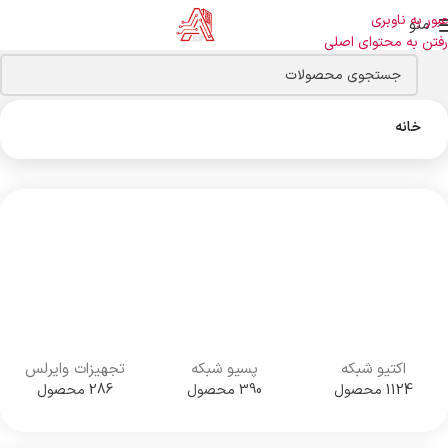
عبور به ناوبری
منو
رفتن به محتوای اصلی
خانه
اکتیو شبکه
پسیو شبکه
تجهیزات وایرلس
1124 محصول
390 محصول
286 محصول