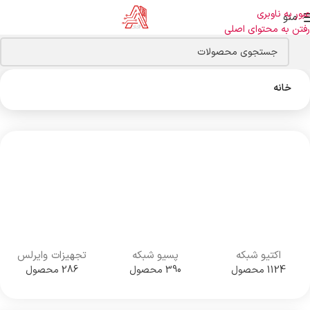
عبور به ناوبری
منو
رفتن به محتوای اصلی
خانه
اکتیو شبکه
پسیو شبکه
تجهیزات وایرلس
1124 محصول
390 محصول
286 محصول