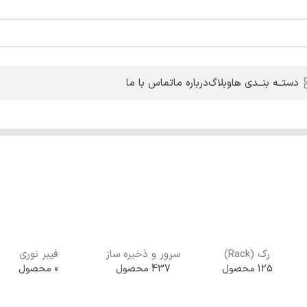
دستــه بنــدی ها
وبلاگ
درباره ما
تماس با ما
رک (Rack)
سرور و ذخیره ساز
فیبر نوری
125 محصول
437 محصول
0 محصول