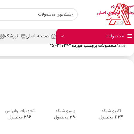
عبور به ناوبری
رفتن به محتوای اصلی
محصولات
صفحه اصلی
فروشگاه
خانه
/
محصولات برچسب خورده “SF22024”
اکتیو شبکه
پسیو شبکه
تجهیزات وایرلس
1124 محصول
390 محصول
286 محصول