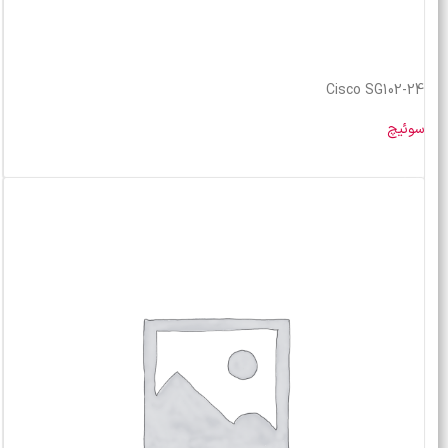
Cisco SG102-24
سوئیچ
خرید محصول