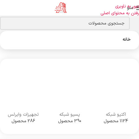
عبور به ناوبری
منو
رفتن به محتوای اصلی
خانه
اکتیو شبکه
پسیو شبکه
تجهیزات وایرلس
1124 محصول
390 محصول
286 محصول