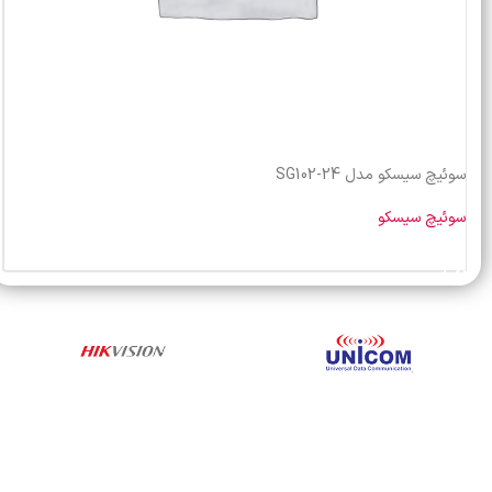
سوئیچ سیسکو مدل SG102-24
سوئیچ سیسکو
خرید محصول