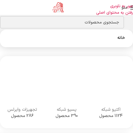
عبور به ناوبری
منو
رفتن به محتوای اصلی
خانه
اکتیو شبکه
پسیو شبکه
تجهیزات وایرلس
1124 محصول
390 محصول
286 محصول