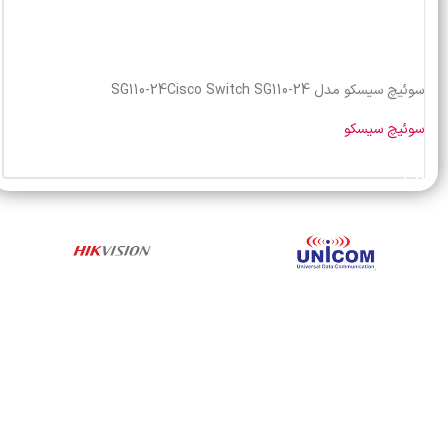
سوئیچ سیسکو مدل SG110-24Cisco Switch SG110-24
سوئیچ سیسکو
خرید محصول