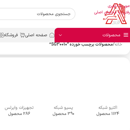
عبور به ناوبری
رفتن به محتوای اصلی
محصولات
صفحه اصلی
فروشگاه
خانه
/
محصولات برچسب خورده “SG30010”
اکتیو شبکه
پسیو شبکه
تجهیزات وایرلس
1124 محصول
390 محصول
286 محصول