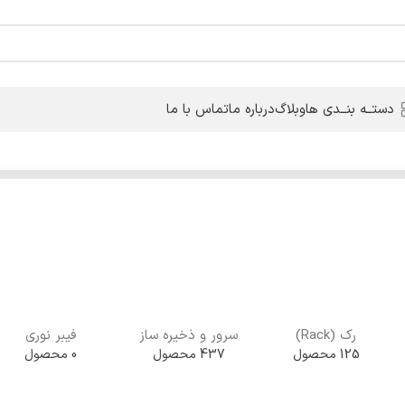
دستــه بنــدی ها
وبلاگ
درباره ما
تماس با ما
رک (Rack)
سرور و ذخیره ساز
فیبر نوری
125 محصول
437 محصول
0 محصول