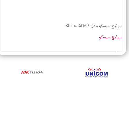
سوئیچ سیسکو مدل SG300-52MP
سوئیچ سیسکو
خرید محصول