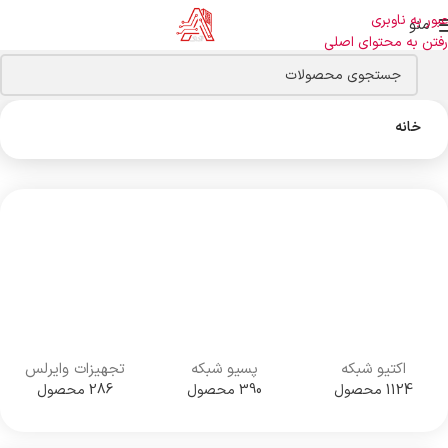
عبور به ناوبری
منو
رفتن به محتوای اصلی
خانه
اکتیو شبکه
پسیو شبکه
تجهیزات وایرلس
1124 محصول
390 محصول
286 محصول