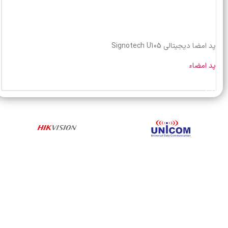
پد امضا دیجیتالی Signotech U105
پد امضاء
خرید محصول