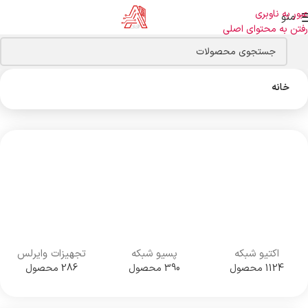
عبور به ناوبری
منو
رفتن به محتوای اصلی
خانه
اکتیو شبکه
پسیو شبکه
تجهیزات وایرلس
1124 محصول
390 محصول
286 محصول