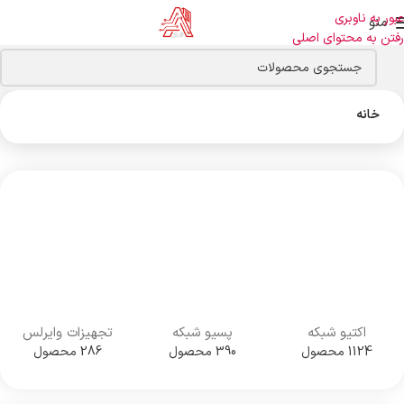
عبور به ناوبری
منو
رفتن به محتوای اصلی
خانه
اکتیو شبکه
پسیو شبکه
تجهیزات وایرلس
1124 محصول
390 محصول
286 محصول