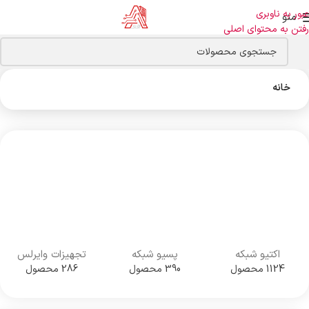
عبور به ناوبری
منو
رفتن به محتوای اصلی
خانه
اکتیو شبکه
پسیو شبکه
تجهیزات وایرلس
1124 محصول
390 محصول
286 محصول