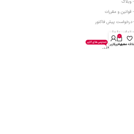
- وبلاگ
- قوانین و مقررات
-درخواست پیش فاکتور
- تماس با ما
0
دسترسی های کاربر
لاقه مندی
سبد خرید
حساب کاربری من
دسترسی های کاربر
- حساب کاربری
- سبد خرید
- همکاری در فروش
- دریافت نمایندگی
- پیگیری سفارش
- فرصت شغلی