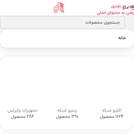
عبور به ناوبری
منو
رفتن به محتوای اصلی
خانه
اکتیو شبکه
پسیو شبکه
تجهیزات وایرلس
1124 محصول
390 محصول
286 محصول