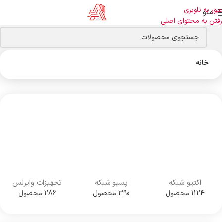
عبور به ناوبری
منو
رفتن به محتوای اصلی
خانه
اکتیو شبکه
پسیو شبکه
تجهیزات وایرلس
1124 محصول
390 محصول
286 محصول