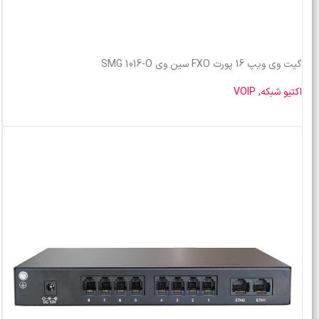
گیت وی ویپ 16 پورت FXO سین وی SMG 1016-O
اکتیو شبکه
,
VOIP
خرید محصول