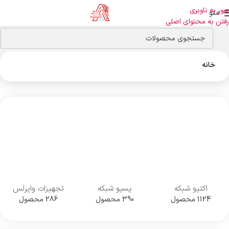
عبور به ناوبری
منو
رفتن به محتوای اصلی
خانه
اکتیو شبکه
پسیو شبکه
تجهیزات وایرلس
1124 محصول
390 محصول
286 محصول