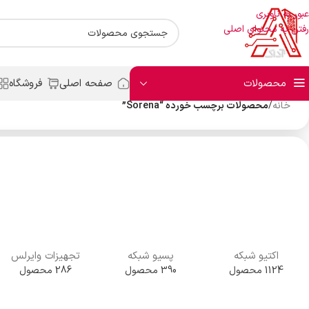
عبور به ناوبری
رفتن به محتوای اصلی
محصولات
صفحه اصلی
فروشگاه
خانه
/
محصولات برچسب خورده “Sorena”
اکتیو شبکه
پسیو شبکه
تجهیزات وایرلس
1124 محصول
390 محصول
286 محصول