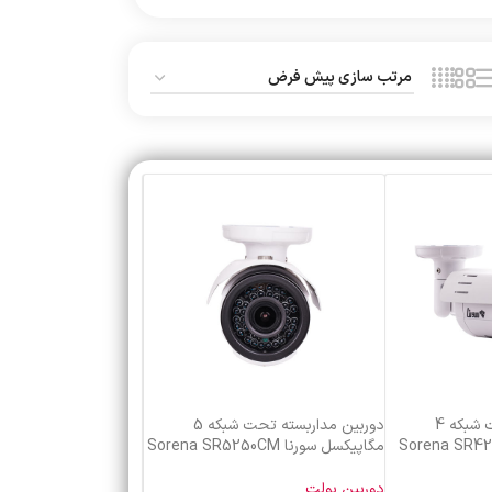
دوربین مداربسته تحت شبکه 4
دوربین مداربسته تحت شبکه 5
مگاپیکسل سورنا Sorena SR5250CM
دوربین بولت