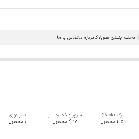
دستــه بنــدی ها
وبلاگ
درباره ما
تماس با ما
رک (Rack)
سرور و ذخیره ساز
فیبر نوری
125 محصول
437 محصول
0 محصول